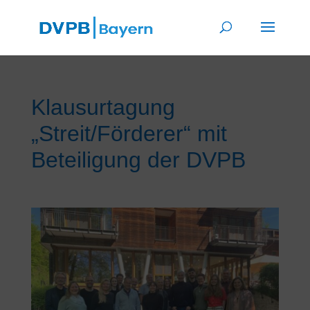
Klausurtagung
„Streit/Förderer“ mit
Beteiligung der DVPB