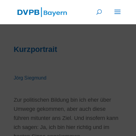
Kurzportrait
Jörg Siegmund
Zur politischen Bildung bin ich eher über
Umwege gekommen, aber auch diese
führen mitunter ans Ziel. Und insofern kann
ich sagen: Ja, ich bin hier richtig und im