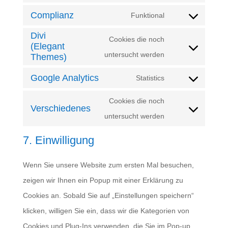
service
Complianz
recaptcha
to
Funktional
google-
Consent
service
Divi
maps
to
Cookies die noch
(Elegant
youtube
service
Consent
untersucht werden
Themes)
complianz
to
Google Analytics
Statistics
service
Consent
divi-
to
Cookies die noch
Verschiedenes
(elegant-
service
Consent
untersucht werden
themes)
google-
to
7. Einwilligung
analytics
service
verschiedenes
Wenn Sie unsere Website zum ersten Mal besuchen,
zeigen wir Ihnen ein Popup mit einer Erklärung zu
Cookies an. Sobald Sie auf „Einstellungen speichern“
klicken, willigen Sie ein, dass wir die Kategorien von
Cookies und Plug-Ins verwenden, die Sie im Pop-up