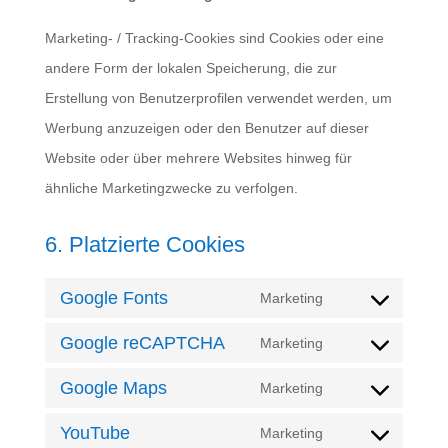
Marketing- / Tracking-Cookies sind Cookies oder eine
andere Form der lokalen Speicherung, die zur
Erstellung von Benutzerprofilen verwendet werden, um
Werbung anzuzeigen oder den Benutzer auf dieser
Website oder über mehrere Websites hinweg für
ähnliche Marketingzwecke zu verfolgen.
6. Platzierte Cookies
Google Fonts
Marketing
Consent
Google reCAPTCHA
to
Marketing
Consent
service
Google Maps
to
Marketing
google-
Consent
service
YouTube
fonts
to
Marketing
google-
Consent