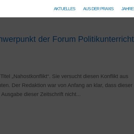
AKTUELLES
AUS DER PRAXIS
JAHR
hwerpunkt der Forum Politikunterrich
U
tel „Nahostkonflikt“. Sie versucht diesen Konflikt aus
ten. Der Redaktion war von Anfang an klar, dass dieser
 Ausgabe dieser Zeitschrift nicht...