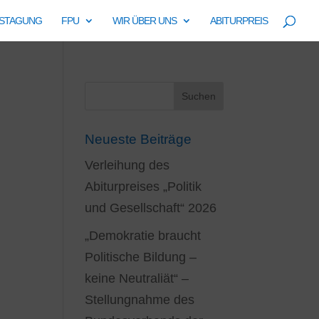
ESTAGUNG
FPU
WIR ÜBER UNS
ABITURPREIS
t
Neueste Beiträge
Verleihung des
Abiturpreises „Politik
und Gesellschaft“ 2026
„Demokratie braucht
Politische Bildung –
keine Neutraliät“ –
Stellungnahme des