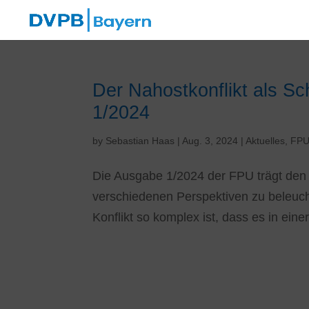
Der Nahostkonflikt als Sc
1/2024
by
Sebastian Haas
|
Aug. 3, 2024
|
Aktuelles
,
FP
Die Ausgabe 1/2024 der FPU trägt den Ti
verschiedenen Perspektiven zu beleuch
Konflikt so komplex ist, dass es in einer