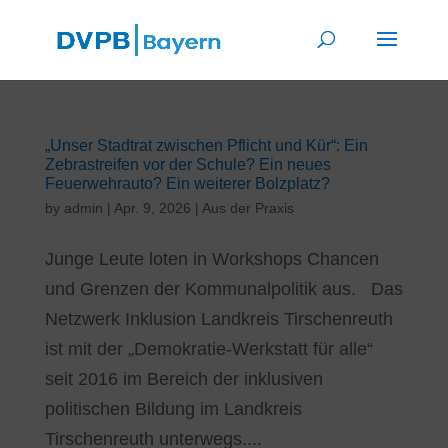
„Unser Stadtrat zwischen Pflicht und Kür“: Ein
Zebrastreifen vor der Schule? Ein neues
Feuerwehrauto? Ein weiterer Bolzplatz?
by
admin
|
Apr. 9, 2026
|
Aus der Praxis
Junge Leute loten in Workshops Chancen
und Grenzen der Kommunalpolitik aus. Das
Netzwerk Inklusion Landkreis Tirschenreuth
ist mit der „Demokratie-Werkstatt für alle“
seit 2016 im Bereich der inklusiven
politischen Bildung im Landkreis
Tirschenreuth unterwegs....