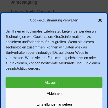
Jahrestagung
Kurzportraits-Vorstand
Cookie-Zustimmung verwalten
Meta
Um Ihnen ein optimales Erlebnis zu bieten, verwenden wir
Anmelden
Technologien wie Cookies, um Geräteinformationen zu
speichern und/oder darauf zuzugreifen. Wenn sie diesen
Eintrags-Feed
Technologien zustimmen, können wir Daten wie das
Kommentar-Feed
Surfverhalten oder eindeutige IDs auf dieser Website
verarbeiten. Wenn sie ihre Zustimmung nicht erteilen oder
WordPress.org
zurückziehen, können bestimmte Merkmale und Funktionen
beeinträchtigt werden.
Akzeptieren
Datenschutz
Impressum
Ablehnen
DVPB-Bundesverband
DVPB-Satzung
Bundeszentrale für politische Bildung
Einstellungen ansehen