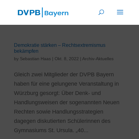
Demokratie stärken – Rechtsextremismus
bekämpfen
by
Sebastian Haas
|
Okt. 8, 2022
|
Archiv-Aktuelles
Gleich zwei Mitglieder der DVPB Bayern
haben für eine gelungene Veranstaltung in
Würzburg gesorgt: Über Denk- und
Handlungsweisen der sogenannten Neuen
Rechten sowie Handlungsstrategien
dagegen diskutierten Schülerinnen des
Gymnasiums St. Ursula. „40...