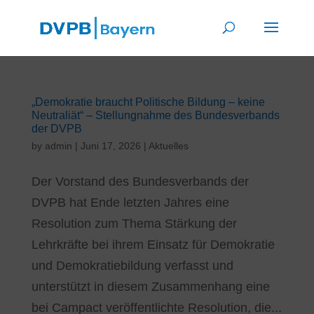
„Demokratie braucht Politische Bildung – keine
Neutraliät“ – Stellungnahme des Bundesverbands
der DVPB
by
admin
|
Juni 17, 2026
|
Aktuelles
Der Vorstand des Bundesverbands der
DVPB hat Ende letzten Jahres eine
Resolution zum Thema Stärkung der
Lehrkräfte bei ihrem Einsatz für Demokratie
und Demokratiebildung verfasst und
unterstützt in diesem Zusammenhang eine
bei Campact veröffentlichte Resolution, die...