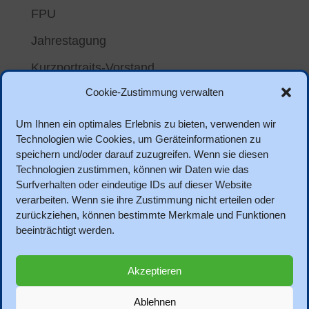
FPU
Jahrestagung
Kurzportraits-Vorstand
Cookie-Zustimmung verwalten
Meta
Um Ihnen ein optimales Erlebnis zu bieten, verwenden wir
Anmelden
Technologien wie Cookies, um Geräteinformationen zu
speichern und/oder darauf zuzugreifen. Wenn sie diesen
Eintrags-Feed
Technologien zustimmen, können wir Daten wie das
Kommentar-Feed
Surfverhalten oder eindeutige IDs auf dieser Website
verarbeiten. Wenn sie ihre Zustimmung nicht erteilen oder
WordPress.org
zurückziehen, können bestimmte Merkmale und Funktionen
beeinträchtigt werden.
Akzeptieren
Datenschutz
Impressum
Ablehnen
DVPB-Bundesverband
DVPB-Satzung